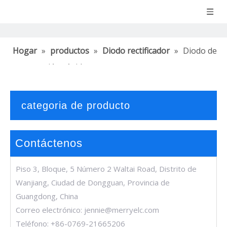
Hogar
»
productos
»
Diodo rectificador
»
Diodo de
recuperación rápida
categoria de producto
Contáctenos
Piso 3, Bloque, 5 Número 2 Waltai Road, Distrito de
Wanjiang, Ciudad de Dongguan, Provincia de
Guangdong, China
Correo electrónico:
jennie@merryelc.com
Teléfono: +86-0769-21665206