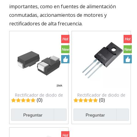
importantes, como en fuentes de alimentación
conmutadas, accionamientos de motores y
rectificadores de alta frecuencia.
Rectificador de diodo de
Rectificador de diodo de
(0)
(0)
recuperación rápida
recuperación rápida
pasivado de vidrio súper
URF2040C 400V/20A
Preguntar
Preguntar
rápido de montaje en
superficie ES1JA