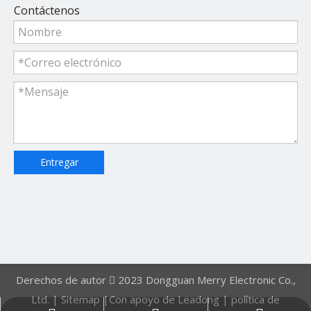
Contáctenos
Entregar
Derechos de autor
2023
Dongguan Merry Electronic Co.,

Ltd. |
Sitemap
|Con apoyo de
Leadong
|
política de