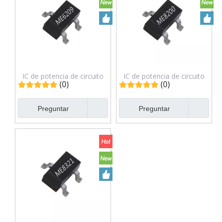
IC de potencia de circuito
IC de potencia de circuito
(0)
(0)
integrado ME6209A33M3G
integrado ME8200M6G-N
Preguntar
Preguntar